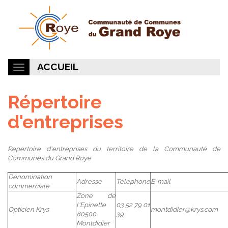
ACCUEIL
Répertoire
d'entreprises
Repertoire d'entreprises du territoire de la Communauté de
Communes du Grand Roye
Dénomination
Adresse
Téléphone
E-mail
commerciale
Zone de
l'Epinette
03 52 79 01
Opticien Krys
montdidier@krys.com
80500
39
Montdidier