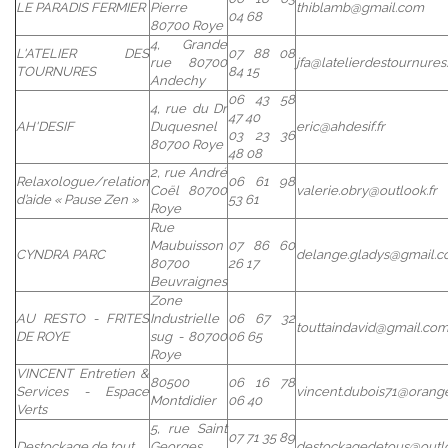
LE PARADIS FERMIER
Pierre
thiblamb@gmail.com
04 68
80700 Roye
4, Grande
L'ATELIER DES
07 88 08
rue 80700
jfa@latelierdestournures.
TOURNURES
84 15
Andechy
06 43 58
4, rue du Dr
47 40
AH'DESIF
Duquesnel
eric@ahdesif.fr
03 23 36
80700 Roye
48 08
2, rue André
Relaxologue/relation
06 61 98
Coël 80700
valerie.obry@outlook.fr
d’aide « Pause Zen »
53 61
Roye
Rue
Maubuisson
07 86 60
CYNDRA PARC
delange.gladys@gmail.
80700
26 17
Beuvraignes
Zone
AU RESTO - FRITES
Industrielle
06 67 32
touttaindavid@gmail.co
DE ROYE
sug - 80700
06 65
Roye
VINCENT Entretien &
80500
06 16 78
Services - Espace
vincent.dubois71@orange
Montdidier
06 40
Verts
5, rue Saint
07 71 35 89
Destockage de tout
Georges
destockagedetous@outlo