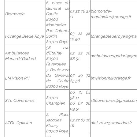
6, place du
Général de
03 22 78 27
biomonde-
Biomonde
Gaulle
11
montdidier@orange.fr
80500
Montdidier
Rue Colonel
03 22 98
l'Orange Bleue Roye
Sorlin
lorangebleueroye@gmai
10 50
80700 Roye
58, rue
Ambulances
d’Etelfay
03 22 78
ambulances.godart@gma
Ménard/Godard
80500
88 51
Faverolles
7, Boulevard
du Général
07 49 72
LM Vision RH
lmvisionrh@orange.fr
de Gaulle
85 56
80700 Roye
06 74 64
80700
58 11
STL Ouvertures
stlouvertures@gmail.co
Champien
06 67 06
09 51
2, Place
Jacques
03 22 87 16
ATOL Opticien
atol-roye@wanadoo.fr
Fleury
16
80700 Roye
29,