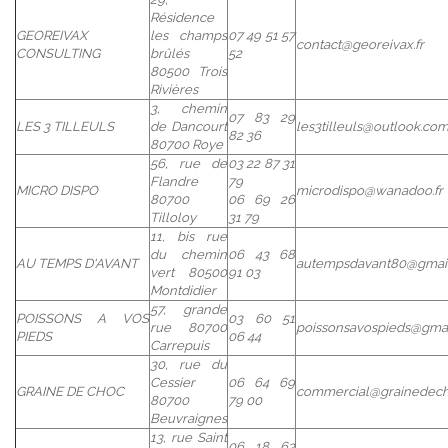
Résidence
GEOREIVAX
les champs
07 49 51 57
contact@georeivax.fr
CONSULTING
brûlés
52
80500 Trois
Rivières
3, chemin
07 83 29
LES 3 TILLEULS
de Dancourt
les3tilleuls@outlook.co
82 36
80700 Roye
56, rue de
03 22 87 31
Flandre
79
MICRO DISPO
microdispo@wanadoo.fr
80700
06 69 26
Tilloloy
31 79
11, bis rue
du chemin
06 43 68
AU TEMPS D'AVANT
autempsdavant80@gmai
vert 80500
91 03
Montdidier
57, grande
POISSONS A VOS
03 60 51
rue 80700
poissonsavospieds@gma
PIEDS
06 44
Carrepuis
30, rue du
Cessier
06 64 69
GRAINE DE CHOC
commercial@grainedec
80700
79 00
Beuvraignes
13, rue Saint
06 18 63