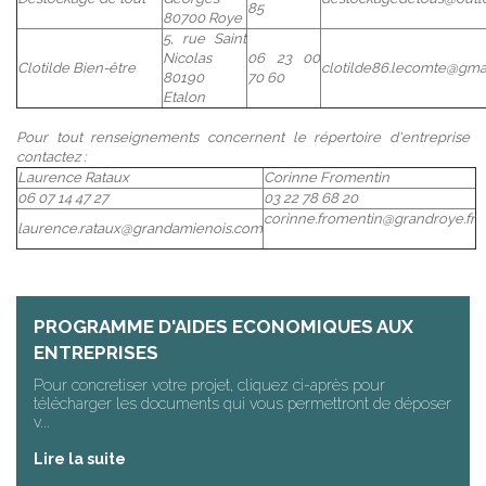
85
80700 Roye
5, rue Saint
Nicolas
06 23 00
Clotilde Bien-être
clotilde86.lecomte@gma
80190
70 60
Etalon
Pour tout renseignements concernent le répertoire d'entreprise
contactez :
Laurence Rataux
Corinne Fromentin
06 07 14 47 27
03 22 78 68 20
corinne.fromentin@grandroye.fr
laurence.rataux@grandamienois.com
PROGRAMME D'AIDES ECONOMIQUES AUX
ENTREPRISES
Pour concretiser votre projet, cliquez ci-après pour
télécharger les documents qui vous permettront de déposer
v...
Lire la suite