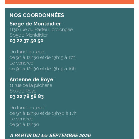
NOS COORDONNÉES
Siège de Montdidier
:
1136 rue du Pasteur prolongée
80500 Montdidier
03 22 37 50 50
Du lundi au jeudi
de 9h à 12h30 et de 13h15 à 17h
Le vendredi
de 9h à 12h30 et de 13h15 à 16h
Antenne de Roye
:
11 rue de la pêcherie
80700 Roye
03 22 78 58 83
Du lundi au jeudi
de 9h à 12h30 et de 13h30 à 17h
Le vendredi
de 9h à 12h30
A PARTIR DU 1er SEPTEMBRE 2026