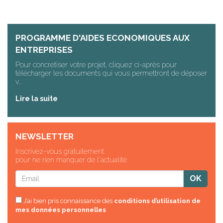
PROGRAMME D'AIDES ECONOMIQUES AUX
ENTREPRISES
Pour concretiser votre projet, cliquez ci-après pour
télécharger les documents qui vous permettront de déposer
v...
Lire la suite
NEWSLETTER
Inscrivez-vous gratuitement
pour ne rien manquer de l'actualité
J’ai bien pris connaissance des
conditions d’utilisation de
mes données personnelles