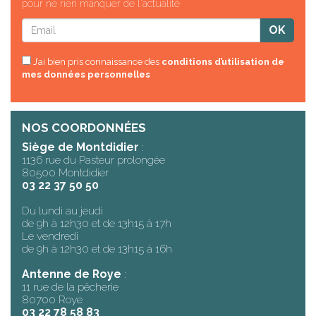
pour ne rien manquer de l'actualité
J’ai bien pris connaissance des
conditions d’utilisation de
mes données personnelles
NOS COORDONNÉES
Siège de Montdidier
:
1136 rue du Pasteur prolongée
80500 Montdidier
03 22 37 50 50
Du lundi au jeudi
de 9h à 12h30 et de 13h15 à 17h
Le vendredi
de 9h à 12h30 et de 13h15 à 16h
Antenne de Roye
:
11 rue de la pêcherie
80700 Roye
03 22 78 58 83