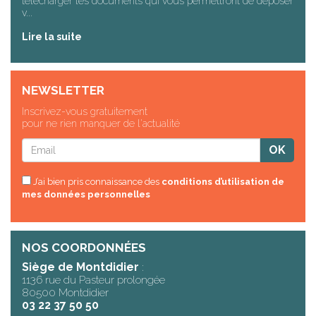
télécharger les documents qui vous permettront de déposer
v...
Lire la suite
NEWSLETTER
Inscrivez-vous gratuitement
pour ne rien manquer de l'actualité
J’ai bien pris connaissance des
conditions d’utilisation de
mes données personnelles
NOS COORDONNÉES
Siège de Montdidier
:
1136 rue du Pasteur prolongée
80500 Montdidier
03 22 37 50 50